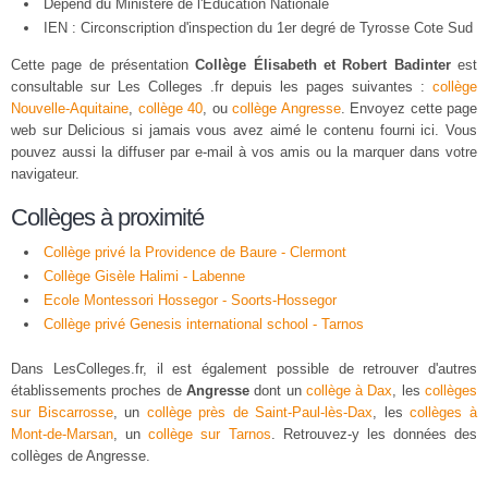
Dépend du Ministère de l'Éducation Nationale
IEN : Circonscription d'inspection du 1er degré de Tyrosse Cote Sud
Cette page de présentation
Collège Élisabeth et Robert Badinter
est
consultable sur Les Colleges .fr depuis les pages suivantes :
collège
Nouvelle-Aquitaine
,
collège 40
, ou
collège Angresse
. Envoyez cette page
web sur Delicious si jamais vous avez aimé le contenu fourni ici. Vous
pouvez aussi la diffuser par e-mail à vos amis ou la marquer dans votre
navigateur.
Collèges à proximité
Collège privé la Providence de Baure - Clermont
Collège Gisèle Halimi - Labenne
Ecole Montessori Hossegor - Soorts-Hossegor
Collège privé Genesis international school - Tarnos
Dans LesColleges.fr, il est également possible de retrouver d'autres
établissements proches de
Angresse
dont un
collège à Dax
, les
collèges
sur Biscarrosse
, un
collège près de Saint-Paul-lès-Dax
, les
collèges à
Mont-de-Marsan
, un
collège sur Tarnos
. Retrouvez-y les données des
collèges de Angresse.