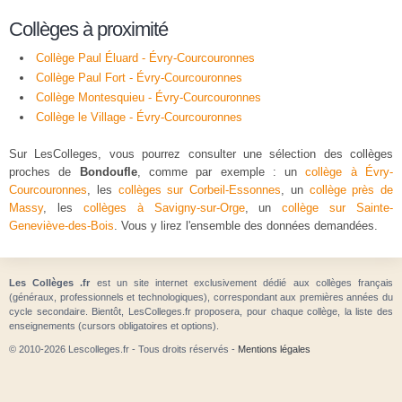
Collèges à proximité
Collège Paul Éluard - Évry-Courcouronnes
Collège Paul Fort - Évry-Courcouronnes
Collège Montesquieu - Évry-Courcouronnes
Collège le Village - Évry-Courcouronnes
Sur LesColleges, vous pourrez consulter une sélection des collèges
proches de
Bondoufle
, comme par exemple : un
collège à Évry-
Courcouronnes
, les
collèges sur Corbeil-Essonnes
, un
collège près de
Massy
, les
collèges à Savigny-sur-Orge
, un
collège sur Sainte-
Geneviève-des-Bois
. Vous y lirez l'ensemble des données demandées.
Les Collèges .fr
est un site internet exclusivement dédié aux collèges français
(généraux, professionnels et technologiques), correspondant aux premières années du
cycle secondaire. Bientôt, LesColleges.fr proposera, pour chaque collège, la liste des
enseignements (cursors obligatoires et options).
© 2010-2026 Lescolleges.fr - Tous droits réservés -
Mentions légales