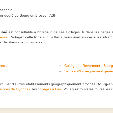
ationale
 1er degré de Bourg en Bresse - ASH
ubié
est consultable à l'intérieur de Les Colleges .fr dans les pages 
resse
. Partagez cette fiche sur Twitter si vous avez apprécié les infor
garder dans vos bookmarks.
resse
Collège du Revermont - Bour
Section d'Enseignement généra
Victoire Daubié - Bourg-en-Bresse
etrouver d'autres établissements géographiquement proches
Bourg-en
ge près de Oyonnax
, les
collèges à Gex
. Vous y retrouverez toutes les