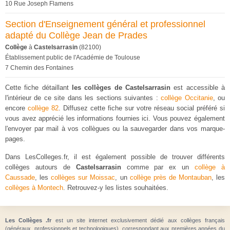
10 Rue Joseph Flamens
Section d'Enseignement général et professionnel
adapté du Collège Jean de Prades
Collège
à
Castelsarrasin
(82100)
Établissement public de l'Académie de Toulouse
7 Chemin des Fontaines
Cette fiche détaillant
les collèges de Castelsarrasin
est accessible à
l'intérieur de ce site dans les sections suivantes :
collège Occitanie
, ou
encore
collège 82
. Diffusez cette fiche sur votre réseau social préféré si
vous avez apprécié les informations fournies ici. Vous pouvez également
l'envoyer par mail à vos collègues ou la sauvegarder dans vos marque-
pages.
Dans LesColleges.fr, il est également possible de trouver différents
collèges autours de
Castelsarrasin
comme par ex un
collège à
Caussade
, les
collèges sur Moissac
, un
collège près de Montauban
, les
collèges à Montech
. Retrouvez-y les listes souhaitées.
Les Collèges .fr
est un site internet exclusivement dédié aux collèges français
(généraux, professionnels et technologiques), correspondant aux premières années du