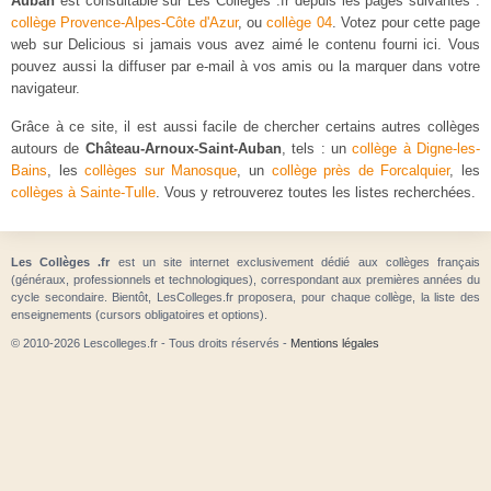
Auban
est consultable sur Les Colleges .fr depuis les pages suivantes :
collège Provence-Alpes-Côte d'Azur
, ou
collège 04
. Votez pour cette page
web sur Delicious si jamais vous avez aimé le contenu fourni ici. Vous
pouvez aussi la diffuser par e-mail à vos amis ou la marquer dans votre
navigateur.
Grâce à ce site, il est aussi facile de chercher certains autres collèges
autours de
Château-Arnoux-Saint-Auban
, tels : un
collège à Digne-les-
Bains
, les
collèges sur Manosque
, un
collège près de Forcalquier
, les
collèges à Sainte-Tulle
. Vous y retrouverez toutes les listes recherchées.
Les Collèges .fr
est un site internet exclusivement dédié aux collèges français
(généraux, professionnels et technologiques), correspondant aux premières années du
cycle secondaire. Bientôt, LesColleges.fr proposera, pour chaque collège, la liste des
enseignements (cursors obligatoires et options).
© 2010-2026 Lescolleges.fr - Tous droits réservés -
Mentions légales