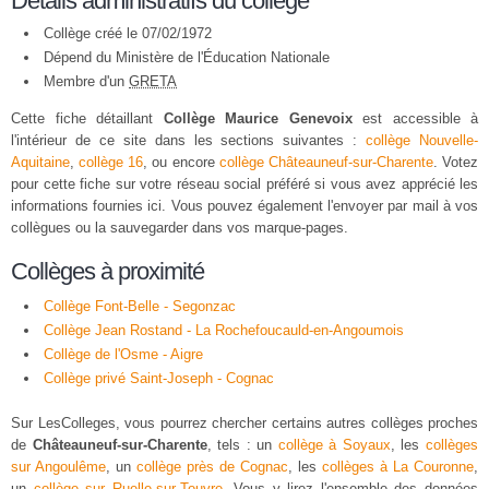
Détails administratifs du collège
Collège créé le 07/02/1972
Dépend du Ministère de l'Éducation Nationale
Membre d'un
GRETA
Cette fiche détaillant
Collège Maurice Genevoix
est accessible à
l'intérieur de ce site dans les sections suivantes :
collège Nouvelle-
Aquitaine
,
collège 16
, ou encore
collège Châteauneuf-sur-Charente
. Votez
pour cette fiche sur votre réseau social préféré si vous avez apprécié les
informations fournies ici. Vous pouvez également l'envoyer par mail à vos
collègues ou la sauvegarder dans vos marque-pages.
Collèges à proximité
Collège Font-Belle - Segonzac
Collège Jean Rostand - La Rochefoucauld-en-Angoumois
Collège de l'Osme - Aigre
Collège privé Saint-Joseph - Cognac
Sur LesColleges, vous pourrez chercher certains autres collèges proches
de
Châteauneuf-sur-Charente
, tels : un
collège à Soyaux
, les
collèges
sur Angoulême
, un
collège près de Cognac
, les
collèges à La Couronne
,
un
collège sur Ruelle-sur-Touvre
. Vous y lirez l'ensemble des données