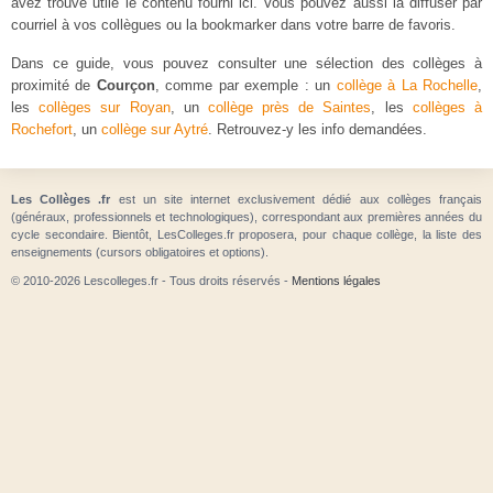
avez trouvé utile le contenu fourni ici. Vous pouvez aussi la diffuser par
courriel à vos collègues ou la bookmarker dans votre barre de favoris.
Dans ce guide, vous pouvez consulter une sélection des collèges à
proximité de
Courçon
, comme par exemple : un
collège à La Rochelle
,
les
collèges sur Royan
, un
collège près de Saintes
, les
collèges à
Rochefort
, un
collège sur Aytré
. Retrouvez-y les info demandées.
Les Collèges .fr
est un site internet exclusivement dédié aux collèges français
(généraux, professionnels et technologiques), correspondant aux premières années du
cycle secondaire. Bientôt, LesColleges.fr proposera, pour chaque collège, la liste des
enseignements (cursors obligatoires et options).
© 2010-2026 Lescolleges.fr - Tous droits réservés -
Mentions légales