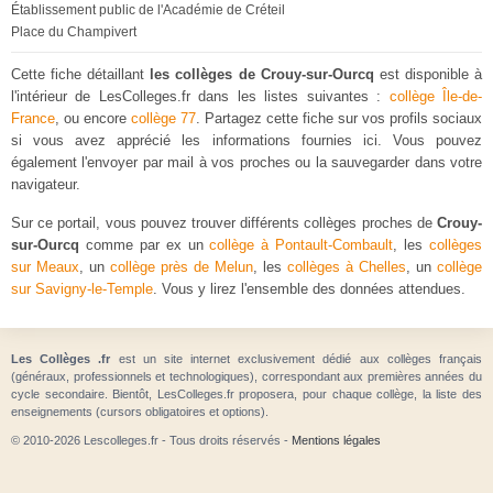
Établissement public de l'Académie de Créteil
Place du Champivert
Cette fiche détaillant
les collèges de Crouy-sur-Ourcq
est disponible à
l'intérieur de LesColleges.fr dans les listes suivantes :
collège Île-de-
France
, ou encore
collège 77
. Partagez cette fiche sur vos profils sociaux
si vous avez apprécié les informations fournies ici. Vous pouvez
également l'envoyer par mail à vos proches ou la sauvegarder dans votre
navigateur.
Sur ce portail, vous pouvez trouver différents collèges proches de
Crouy-
sur-Ourcq
comme par ex un
collège à Pontault-Combault
, les
collèges
sur Meaux
, un
collège près de Melun
, les
collèges à Chelles
, un
collège
sur Savigny-le-Temple
. Vous y lirez l'ensemble des données attendues.
Les Collèges .fr
est un site internet exclusivement dédié aux collèges français
(généraux, professionnels et technologiques), correspondant aux premières années du
cycle secondaire. Bientôt, LesColleges.fr proposera, pour chaque collège, la liste des
enseignements (cursors obligatoires et options).
© 2010-2026 Lescolleges.fr - Tous droits réservés -
Mentions légales