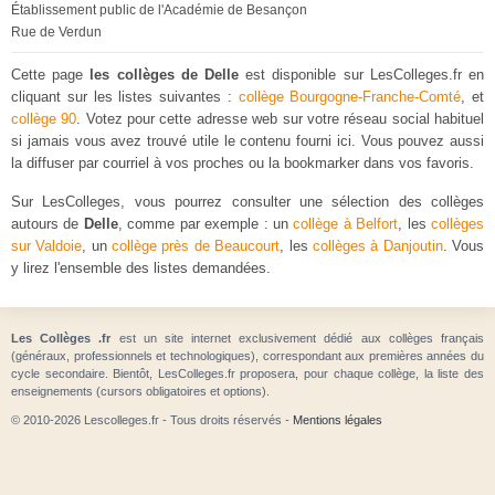
Établissement public de l'Académie de Besançon
Rue de Verdun
Cette page
les collèges de Delle
est disponible sur LesColleges.fr en
cliquant sur les listes suivantes :
collège Bourgogne-Franche-Comté
, et
collège 90
. Votez pour cette adresse web sur votre réseau social habituel
si jamais vous avez trouvé utile le contenu fourni ici. Vous pouvez aussi
la diffuser par courriel à vos proches ou la bookmarker dans vos favoris.
Sur LesColleges, vous pourrez consulter une sélection des collèges
autours de
Delle
, comme par exemple : un
collège à Belfort
, les
collèges
sur Valdoie
, un
collège près de Beaucourt
, les
collèges à Danjoutin
. Vous
y lirez l'ensemble des listes demandées.
Les Collèges .fr
est un site internet exclusivement dédié aux collèges français
(généraux, professionnels et technologiques), correspondant aux premières années du
cycle secondaire. Bientôt, LesColleges.fr proposera, pour chaque collège, la liste des
enseignements (cursors obligatoires et options).
© 2010-2026 Lescolleges.fr - Tous droits réservés -
Mentions légales