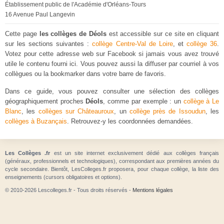
Établissement public de l'Académie d'Orléans-Tours
16 Avenue Paul Langevin
Cette page
les collèges de Déols
est accessible sur ce site en cliquant
sur les sections suivantes :
collège Centre-Val de Loire
, et
collège 36
.
Votez pour cette adresse web sur Facebook si jamais vous avez trouvé
utile le contenu fourni ici. Vous pouvez aussi la diffuser par courriel à vos
collègues ou la bookmarker dans votre barre de favoris.
Dans ce guide, vous pouvez consulter une sélection des collèges
géographiquement proches
Déols
, comme par exemple : un
collège à Le
Blanc
, les
collèges sur Châteauroux
, un
collège près de Issoudun
, les
collèges à Buzançais
. Retrouvez-y les coordonnées demandées.
Les Collèges .fr
est un site internet exclusivement dédié aux collèges français
(généraux, professionnels et technologiques), correspondant aux premières années du
cycle secondaire. Bientôt, LesColleges.fr proposera, pour chaque collège, la liste des
enseignements (cursors obligatoires et options).
© 2010-2026 Lescolleges.fr - Tous droits réservés -
Mentions légales