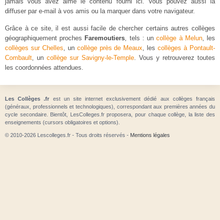
jamais vous avez aimé le contenu fourni ici. Vous pouvez aussi la
diffuser par e-mail à vos amis ou la marquer dans votre navigateur.
Grâce à ce site, il est aussi facile de chercher certains autres collèges
géographiquement proches
Faremoutiers
, tels : un
collège à Melun
, les
collèges sur Chelles
, un
collège près de Meaux
, les
collèges à Pontault-
Combault
, un
collège sur Savigny-le-Temple
. Vous y retrouverez toutes
les coordonnées attendues.
Les Collèges .fr
est un site internet exclusivement dédié aux collèges français
(généraux, professionnels et technologiques), correspondant aux premières années du
cycle secondaire. Bientôt, LesColleges.fr proposera, pour chaque collège, la liste des
enseignements (cursors obligatoires et options).
© 2010-2026 Lescolleges.fr - Tous droits réservés -
Mentions légales