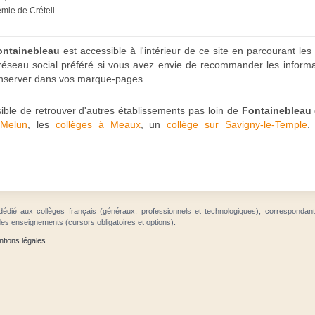
émie de Créteil
ontainebleau
est accessible à l'intérieur de ce site en parcourant les
 réseau social préféré si vous avez envie de recommander les inform
conserver dans vos marque-pages.
sible de retrouver d'autres établissements pas loin de
Fontainebleau
 Melun
, les
collèges à Meaux
, un
collège sur Savigny-le-Temple
.
dédié aux collèges français (généraux, professionnels et technologiques), correspondan
des enseignements (cursors obligatoires et options).
tions légales