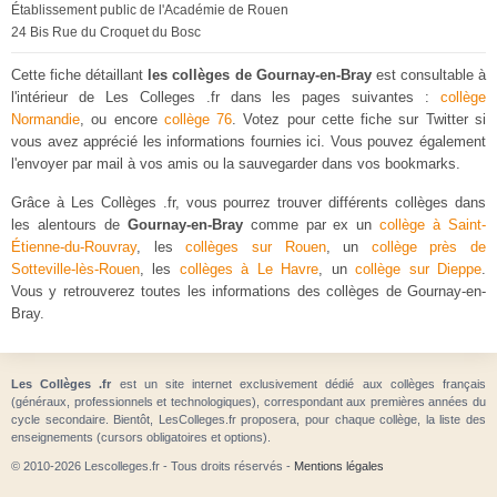
Établissement public de l'Académie de Rouen
24 Bis Rue du Croquet du Bosc
Cette fiche détaillant
les collèges de Gournay-en-Bray
est consultable à
l'intérieur de Les Colleges .fr dans les pages suivantes :
collège
Normandie
, ou encore
collège 76
. Votez pour cette fiche sur Twitter si
vous avez apprécié les informations fournies ici. Vous pouvez également
l'envoyer par mail à vos amis ou la sauvegarder dans vos bookmarks.
Grâce à Les Collèges .fr, vous pourrez trouver différents collèges dans
les alentours de
Gournay-en-Bray
comme par ex un
collège à Saint-
Étienne-du-Rouvray
, les
collèges sur Rouen
, un
collège près de
Sotteville-lès-Rouen
, les
collèges à Le Havre
, un
collège sur Dieppe
.
Vous y retrouverez toutes les informations des collèges de Gournay-en-
Bray.
Les Collèges .fr
est un site internet exclusivement dédié aux collèges français
(généraux, professionnels et technologiques), correspondant aux premières années du
cycle secondaire. Bientôt, LesColleges.fr proposera, pour chaque collège, la liste des
enseignements (cursors obligatoires et options).
© 2010-2026 Lescolleges.fr - Tous droits réservés -
Mentions légales