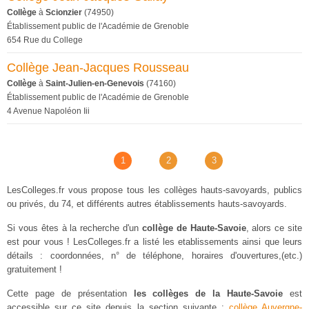
Collège
à
Scionzier
(74950)
Établissement public de l'Académie de Grenoble
654 Rue du College
Collège Jean-Jacques Rousseau
Collège
à
Saint-Julien-en-Genevois
(74160)
Établissement public de l'Académie de Grenoble
4 Avenue Napoléon Iii
1
2
3
LesColleges.fr vous propose tous les collèges hauts-savoyards, publics
ou privés, du 74, et différents autres établissements hauts-savoyards.
Si vous êtes à la recherche d'un
collège de Haute-Savoie
, alors ce site
est pour vous ! LesColleges.fr a listé les etablissements ainsi que leurs
détails : coordonnées, n° de téléphone, horaires d'ouvertures,(etc.)
gratuitement !
Cette page de présentation
les collèges de la Haute-Savoie
est
accessible sur ce site depuis la section suivante :
collège Auvergne-