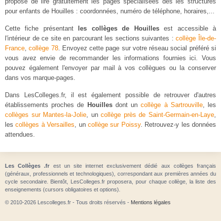
propose de lire gratuitement les pages spécialisées des les structures
pour enfants de Houilles : coordonnées, numéro de téléphone, horaires,...
Cette fiche présentant
les collèges de Houilles
est accessible à
l'intérieur de ce site en parcourant les sections suivantes :
collège Île-de-
France
,
collège 78
. Envoyez cette page sur votre réseau social préféré si
vous avez envie de recommander les informations fournies ici. Vous
pouvez également l'envoyer par mail à vos collègues ou la conserver
dans vos marque-pages.
Dans LesColleges.fr, il est également possible de retrouver d'autres
établissements proches de
Houilles
dont un
collège à Sartrouville
, les
collèges sur Mantes-la-Jolie
, un
collège près de Saint-Germain-en-Laye
,
les
collèges à Versailles
, un
collège sur Poissy
. Retrouvez-y les données
attendues.
Les Collèges .fr
est un site internet exclusivement dédié aux collèges français
(généraux, professionnels et technologiques), correspondant aux premières années du
cycle secondaire. Bientôt, LesColleges.fr proposera, pour chaque collège, la liste des
enseignements (cursors obligatoires et options).
© 2010-2026 Lescolleges.fr - Tous droits réservés -
Mentions légales