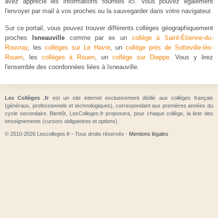
avez apprécié les informations fournies ici. Vous pouvez également
l'envoyer par mail à vos proches ou la sauvegarder dans votre navigateur.
Sur ce portail, vous pouvez trouver différents collèges géographiquement
proches
Isneauville
comme par ex un
collège à Saint-Étienne-du-
Rouvray
, les
collèges sur Le Havre
, un
collège près de Sotteville-lès-
Rouen
, les
collèges à Rouen
, un
collège sur Dieppe
. Vous y lirez
l'ensemble des coordonnées liées à Isneauville.
Les Collèges .fr
est un site internet exclusivement dédié aux collèges français
(généraux, professionnels et technologiques), correspondant aux premières années du
cycle secondaire. Bientôt, LesColleges.fr proposera, pour chaque collège, la liste des
enseignements (cursors obligatoires et options).
© 2010-2026 Lescolleges.fr - Tous droits réservés -
Mentions légales