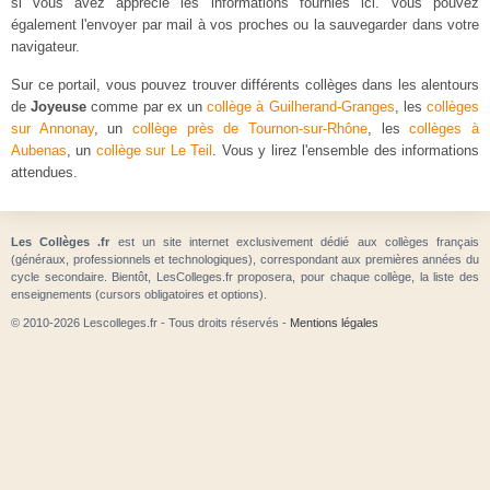
si vous avez apprécié les informations fournies ici. Vous pouvez
également l'envoyer par mail à vos proches ou la sauvegarder dans votre
navigateur.
Sur ce portail, vous pouvez trouver différents collèges dans les alentours
de
Joyeuse
comme par ex un
collège à Guilherand-Granges
, les
collèges
sur Annonay
, un
collège près de Tournon-sur-Rhône
, les
collèges à
Aubenas
, un
collège sur Le Teil
. Vous y lirez l'ensemble des informations
attendues.
Les Collèges .fr
est un site internet exclusivement dédié aux collèges français
(généraux, professionnels et technologiques), correspondant aux premières années du
cycle secondaire. Bientôt, LesColleges.fr proposera, pour chaque collège, la liste des
enseignements (cursors obligatoires et options).
© 2010-2026 Lescolleges.fr - Tous droits réservés -
Mentions légales