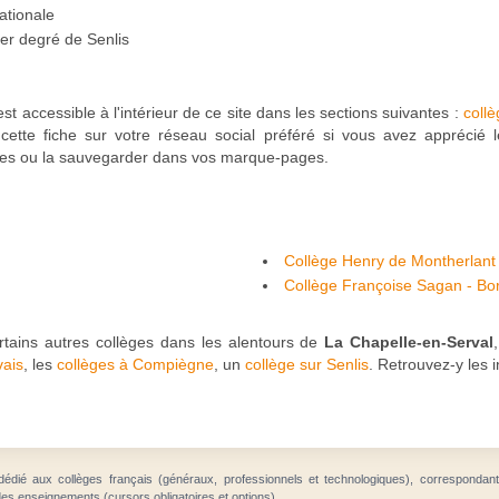
ationale
1er degré de Senlis
st accessible à l'intérieur de ce site dans les sections suivantes :
coll
cette fiche sur votre réseau social préféré si vous avez apprécié l
gues ou la sauvegarder dans vos marque-pages.
Collège Henry de Montherlant 
Collège Françoise Sagan - Bo
tains autres collèges dans les alentours de
La Chapelle-en-Serval
vais
, les
collèges à Compiègne
, un
collège sur Senlis
. Retrouvez-y les 
dédié aux collèges français (généraux, professionnels et technologiques), correspondan
des enseignements (cursors obligatoires et options).