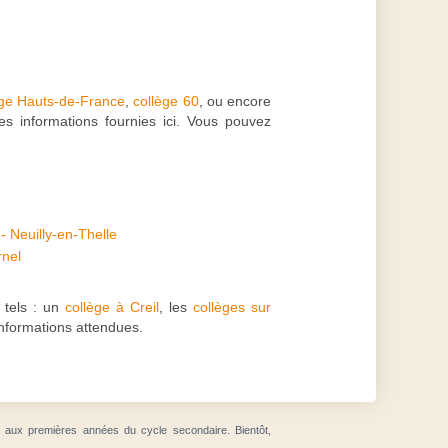
ège Hauts-de-France
,
collège 60
, ou encore
es informations fournies ici. Vous pouvez
- Neuilly-en-Thelle
rnel
, tels : un
collège à Creil
, les
collèges sur
informations attendues.
t aux premières années du cycle secondaire. Bientôt,