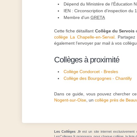
Dépend du Ministère de l'Éducation N
IEN : Circonscription d'inspection du 
Membre d'un
GRETA
Cette fiche détaillant
Collège du Servois
e
collège La Chapelle-en-Serval
. Partagez 
également l'envoyer par mail à vos collè
Collèges à proximité
Collège Condorcet - Bresles
Collège des Bourgognes - Chantilly
Dans ce guide, vous pouvez chercher cer
Nogent-sur-Oise
, un
collège près de Beau
Les Collèges .fr
est un site internet exclusivement 
LesColleges.fr proposera, pour chaque collège, la liste 