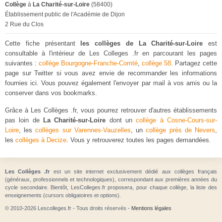
Collège
à
La Charité-sur-Loire
(58400)
Établissement public de l'Académie de Dijon
2 Rue du Clos
Cette fiche présentant
les collèges de La Charité-sur-Loire
est
consultable à l'intérieur de Les Colleges .fr en parcourant les pages
suivantes :
collège Bourgogne-Franche-Comté
,
collège 58
. Partagez cette
page sur Twitter si vous avez envie de recommander les informations
fournies ici. Vous pouvez également l'envoyer par mail à vos amis ou la
conserver dans vos bookmarks.
Grâce à Les Collèges .fr, vous pourrez retrouver d'autres établissements
pas loin de
La Charité-sur-Loire
dont un
collège à Cosne-Cours-sur-
Loire
, les
collèges sur Varennes-Vauzelles
, un
collège près de Nevers
,
les
collèges à Decize
. Vous y retrouverez toutes les pages demandées.
Les Collèges .fr
est un site internet exclusivement dédié aux collèges français
(généraux, professionnels et technologiques), correspondant aux premières années du
cycle secondaire. Bientôt, LesColleges.fr proposera, pour chaque collège, la liste des
enseignements (cursors obligatoires et options).
© 2010-2026 Lescolleges.fr - Tous droits réservés -
Mentions légales