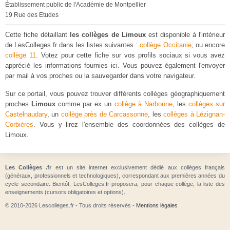
Établissement public de l'Académie de Montpellier
19 Rue des Etudes
Cette fiche détaillant
les collèges de Limoux
est disponible à l'intérieur
de LesColleges.fr dans les listes suivantes :
collège Occitanie
, ou encore
collège 11
. Votez pour cette fiche sur vos profils sociaux si vous avez
apprécié les informations fournies ici. Vous pouvez également l'envoyer
par mail à vos proches ou la sauvegarder dans votre navigateur.
Sur ce portail, vous pouvez trouver différents collèges géographiquement
proches
Limoux
comme par ex un
collège à Narbonne
, les
collèges sur
Castelnaudary
, un
collège près de Carcassonne
, les
collèges à Lézignan-
Corbières
. Vous y lirez l'ensemble des coordonnées des collèges de
Limoux.
Les Collèges .fr
est un site internet exclusivement dédié aux collèges français
(généraux, professionnels et technologiques), correspondant aux premières années du
cycle secondaire. Bientôt, LesColleges.fr proposera, pour chaque collège, la liste des
enseignements (cursors obligatoires et options).
© 2010-2026 Lescolleges.fr - Tous droits réservés -
Mentions légales