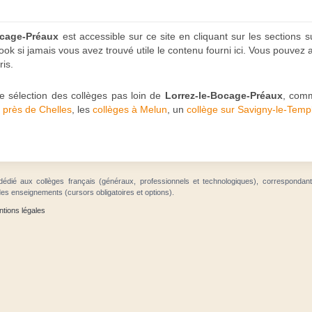
ocage-Préaux
est accessible sur ce site en cliquant sur les sections s
k si jamais vous avez trouvé utile le contenu fourni ici. Vous pouvez au
is.
 sélection des collèges pas loin de
Lorrez-le-Bocage-Préaux
, com
e près de Chelles
, les
collèges à Melun
, un
collège sur Savigny-le-Temp
dédié aux collèges français (généraux, professionnels et technologiques), correspondan
des enseignements (cursors obligatoires et options).
tions légales