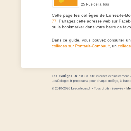
25 Rue de la Tour
Cette page
les collèges de Lorrez-le-B
77
. Partagez cette adresse web sur Faceboo
ou la bookmarker dans votre barre de favor
Dans ce guide, vous pouvez consulter une
collèges sur Pontault-Combault
, un
collèg
Les Collèges .fr
est un site internet exclusivement 
LesColleges.fr proposera, pour chaque collège, la liste 
© 2010-2026 Lescolleges.fr - Tous droits réservés -
Men