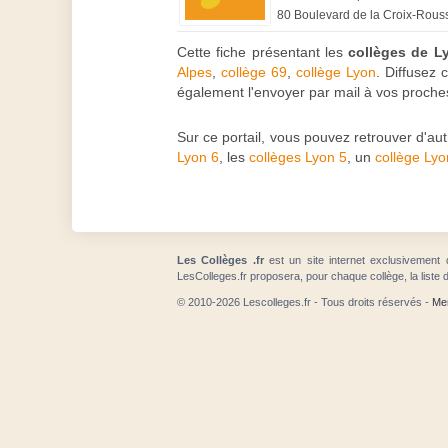
80 Boulevard de la Croix-Rous
Cette fiche présentant les
collèges de L
Alpes
,
collège 69
,
collège Lyon
. Diffusez 
également l'envoyer par mail à vos proches
Sur ce portail, vous pouvez retrouver d'a
Lyon 6
, les
collèges Lyon 5
, un
collège Lyo
Les Collèges .fr
est un site internet exclusivement 
LesColleges.fr proposera, pour chaque collège, la liste 
© 2010-2026 Lescolleges.fr - Tous droits réservés -
Men