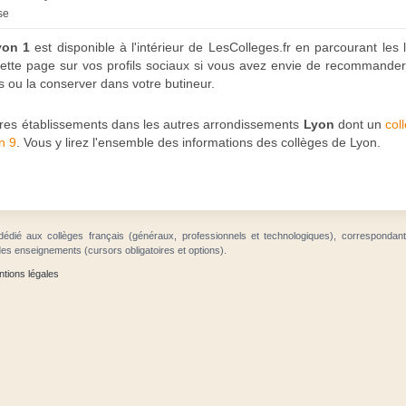
se
yon 1
est disponible à l'intérieur de LesColleges.fr en parcourant les 
cette page sur vos profils sociaux si vous avez envie de recommander 
 ou la conserver dans votre butineur.
utres établissements dans les autres arrondissements
Lyon
dont un
col
n 9
. Vous y lirez l'ensemble des informations des collèges de Lyon.
dédié aux collèges français (généraux, professionnels et technologiques), correspondan
des enseignements (cursors obligatoires et options).
tions légales