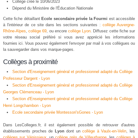
Collège créé le 10/06/2023
Dépend du Ministère de l'Éducation Nationale
Cette fiche détaillant
Ecole secondaire privée la Fourmi
est accessible
à l'intérieur de ce site dans les sections suivantes :
collège Auvergne-
Rhône-Alpes
,
collège 69
, ou encore
collège Lyon
. Diffusez cette fiche sur
votre réseau social préféré si vous avez apprécié les informations
fournies ici. Vous pouvez également l'envoyer par mail à vos collègues ou
la sauvegarder dans vos marque-pages.
Collèges à proximité
Section d'Enseignement général et professionnel adapté du Collège
Professeur Dargent - Lyon
Section d'Enseignement général et professionnel adapté du Collège
Georges Clémenceau - Lyon
Section d'Enseignement général et professionnel adapté du Collège
Henri Longchambon - Lyon
Ecole secondaire privée Montessori'sGones - Lyon
Dans LesColleges.fr, il est également possible de retrouver d'autres
établissements proches de
Lyon
dont un
collège à Vaulx-en-Velin
, les
collèges sur Vénissieux
, un
collège près de Villeurbanne
, les
collèges à