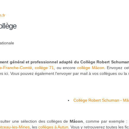
.fr
ollège
ationale
ment général et professionnel adapté du Collège Robert Schuma
ne-Franche-Comté
,
collège 71
, ou encore
collège Mâcon
. Envoyez cet
ies ici. Vous pouvez également l'envoyer par mail à vos collègues ou 
Collège Robert Schuman - M
onsulter une sélection des collèges de
Mâcon
, comme par exemple :
ntceau-les-Mines
, les
collèges à Autun
. Vous y retrouverez toutes les f