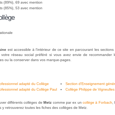
ts (89%), 69 avec mention
ts (85%), 53 avec mention
ollège
ationale
aine
est accessible à l'intérieur de ce site en parcourant les sections
 votre réseau social préféré si vous avez envie de recommander le
gues ou la conserver dans vos marque-pages.
ofessionnel adapté du Collège
Section d'Enseignement généra
ofessionnel adapté du Collège Paul
Jean Rostand - Metz
Collège Philippe de Vigneulles
uver différents collèges de
Metz
comme par ex un
collège à Forbach
,
s y retrouverez toutes les fiches des collèges de Metz.