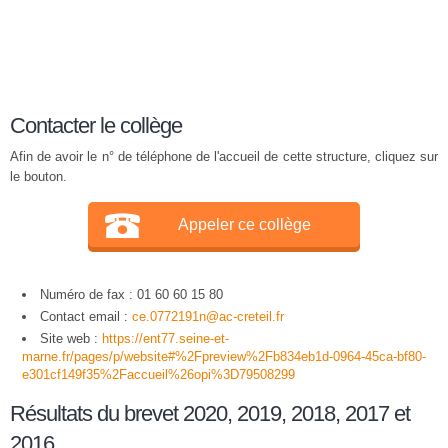
Contacter le collège
Afin de avoir le n° de téléphone de l'accueil de cette structure, cliquez sur
le bouton.
Appeler ce collège
Numéro de fax : 01 60 60 15 80
Contact email :
ce.0772191n@ac-creteil.fr
Site web :
https://ent77.seine-et-
marne.fr/pages/p/website#%2Fpreview%2Fb834eb1d-0964-45ca-bf80-
e301cf149f35%2Faccueil%26opi%3D79508299
Résultats du brevet 2020, 2019, 2018, 2017 et
2016