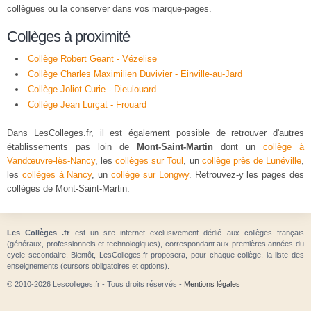
collègues ou la conserver dans vos marque-pages.
Collèges à proximité
Collège Robert Geant - Vézelise
Collège Charles Maximilien Duvivier - Einville-au-Jard
Collège Joliot Curie - Dieulouard
Collège Jean Lurçat - Frouard
Dans LesColleges.fr, il est également possible de retrouver d'autres
établissements pas loin de
Mont-Saint-Martin
dont un
collège à
Vandœuvre-lès-Nancy
, les
collèges sur Toul
, un
collège près de Lunéville
,
les
collèges à Nancy
, un
collège sur Longwy
. Retrouvez-y les pages des
collèges de Mont-Saint-Martin.
Les Collèges .fr
est un site internet exclusivement dédié aux collèges français
(généraux, professionnels et technologiques), correspondant aux premières années du
cycle secondaire. Bientôt, LesColleges.fr proposera, pour chaque collège, la liste des
enseignements (cursors obligatoires et options).
© 2010-2026 Lescolleges.fr - Tous droits réservés -
Mentions légales