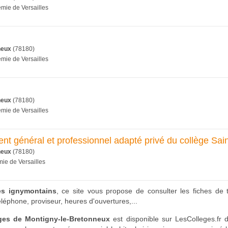
émie de Versailles
neux
(78180)
émie de Versailles
neux
(78180)
émie de Versailles
t général et professionnel adapté privé du collège Sain
neux
(78180)
mie de Versailles
es ignymontains
, ce site vous propose de consulter les fiches de 
léphone, proviseur, heures d'ouvertures,...
èges de Montigny-le-Bretonneux
est disponible sur LesColleges.fr d