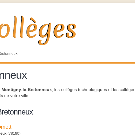
Bretonneux
onneux
e Montigny-le-Bretonneux
, les colléges technologiques et les collège
s de votre ville.
Bretonneux
ometti
neux
(78180)