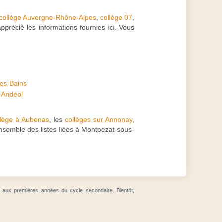
collège Auvergne-Rhône-Alpes
,
collège 07
,
pprécié les informations fournies ici. Vous
les-Bains
t-Andéol
llège à Aubenas
, les
collèges sur Annonay
,
'ensemble des listes liées à Montpezat-sous-
t aux premières années du cycle secondaire. Bientôt,