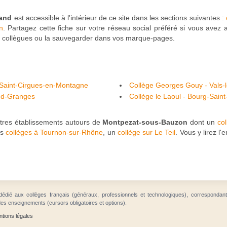
rand
est accessible à l'intérieur de ce site dans les sections suivantes :
n
. Partagez cette fiche sur votre réseau social préféré si vous avez a
s collègues ou la sauvegarder dans vos marque-pages.
 Saint-Cirgues-en-Montagne
Collège Georges Gouy - Vals-
and-Granges
Collège le Laoul - Bourg-Sain
utres établissements autours de
Montpezat-sous-Bauzon
dont un
co
es
collèges à Tournon-sur-Rhône
, un
collège sur Le Teil
. Vous y lirez l
dédié aux collèges français (généraux, professionnels et technologiques), correspondan
des enseignements (cursors obligatoires et options).
tions légales