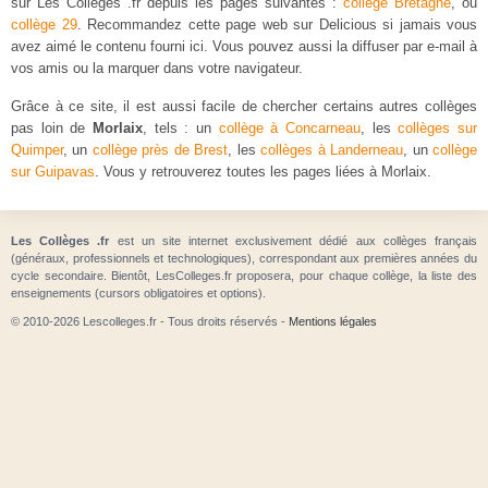
sur Les Colleges .fr depuis les pages suivantes :
collège Bretagne
, ou
collège 29
. Recommandez cette page web sur Delicious si jamais vous
avez aimé le contenu fourni ici. Vous pouvez aussi la diffuser par e-mail à
vos amis ou la marquer dans votre navigateur.
Grâce à ce site, il est aussi facile de chercher certains autres collèges
pas loin de
Morlaix
, tels : un
collège à Concarneau
, les
collèges sur
Quimper
, un
collège près de Brest
, les
collèges à Landerneau
, un
collège
sur Guipavas
. Vous y retrouverez toutes les pages liées à Morlaix.
Les Collèges .fr
est un site internet exclusivement dédié aux collèges français
(généraux, professionnels et technologiques), correspondant aux premières années du
cycle secondaire. Bientôt, LesColleges.fr proposera, pour chaque collège, la liste des
enseignements (cursors obligatoires et options).
© 2010-2026 Lescolleges.fr - Tous droits réservés -
Mentions légales