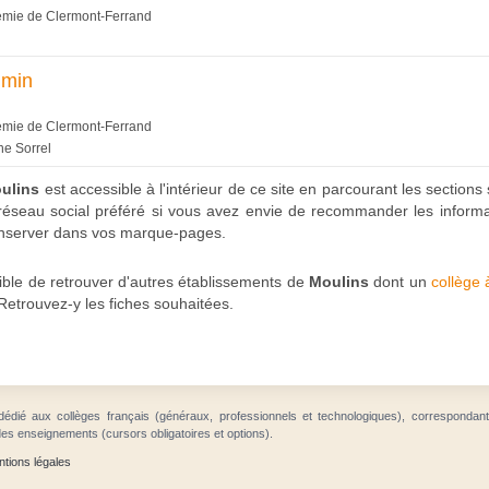
démie de Clermont-Ferrand
umin
démie de Clermont-Ferrand
ne Sorrel
oulins
est accessible à l'intérieur de ce site en parcourant les sections
 réseau social préféré si vous avez envie de recommander les inform
conserver dans vos marque-pages.
ible de retrouver d'autres établissements de
Moulins
dont un
collège
 Retrouvez-y les fiches souhaitées.
dédié aux collèges français (généraux, professionnels et technologiques), correspondan
des enseignements (cursors obligatoires et options).
tions légales