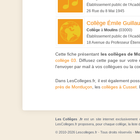
Établissement public de l'Aca
26 Rue du 8 Mai 1945
Collège Émile Guilla
Collège
à
Moulins
(03000)
Établissement public de l'Aca
18 Avenue du Professeur Étien
Cette fiche présentant
les collèges de M
collège 03
. Diffusez cette page sur votre
l'envoyer par mail à vos collègues ou la 
Dans LesColleges.fr, il est également poss
près de Montluçon
, les
collèges à Cusset
.
Les Collèges .fr
est un site internet exclusivement 
LesColleges.fr proposera, pour chaque collège, la liste 
© 2010-2026 Lescolleges.fr - Tous droits réservés -
Men