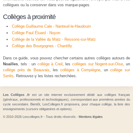
collègues ou la conserver dans vos marque-pages.
Collèges à proximité
Collège Guillaume Cale - Nanteuil-le-Haudouin
Collège Paul Éluard - Noyon
Collège de la Vallée du Matz - Ressons-sur-Matz
Collège des Bourgognes - Chantilly
Dans ce guide, vous pouvez chercher certains autres collèges autours de
Noailles
, tels : un
collège à Creil
, les
collèges sur Nogent-sur-Oise
, un
collège près de Beauvais
, les
collèges à Compiègne
, un
collège sur
Senlis
. Retrouvez-y les listes recherchées.
Les Collèges .fr
est un site internet exclusivement dédié aux collèges français
(généraux, professionnels et technologiques), correspondant aux premières années du
cycle secondaire. Bientôt, LesColleges.fr proposera, pour chaque collège, la liste des
enseignements (cursors obligatoires et options).
© 2010-2026 Lescolleges.fr - Tous droits réservés -
Mentions légales