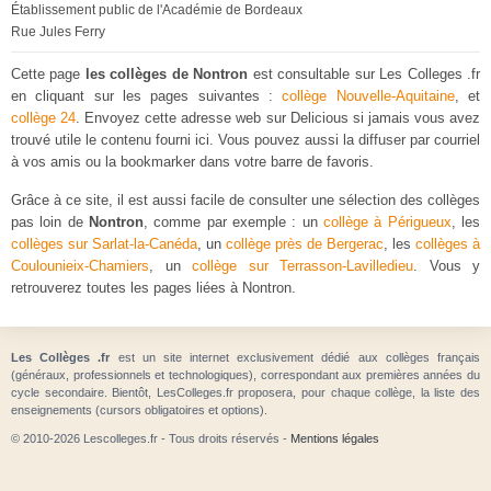
Établissement public de l'Académie de Bordeaux
Rue Jules Ferry
Cette page
les collèges de Nontron
est consultable sur Les Colleges .fr
en cliquant sur les pages suivantes :
collège Nouvelle-Aquitaine
, et
collège 24
. Envoyez cette adresse web sur Delicious si jamais vous avez
trouvé utile le contenu fourni ici. Vous pouvez aussi la diffuser par courriel
à vos amis ou la bookmarker dans votre barre de favoris.
Grâce à ce site, il est aussi facile de consulter une sélection des collèges
pas loin de
Nontron
, comme par exemple : un
collège à Périgueux
, les
collèges sur Sarlat-la-Canéda
, un
collège près de Bergerac
, les
collèges à
Coulounieix-Chamiers
, un
collège sur Terrasson-Lavilledieu
. Vous y
retrouverez toutes les pages liées à Nontron.
Les Collèges .fr
est un site internet exclusivement dédié aux collèges français
(généraux, professionnels et technologiques), correspondant aux premières années du
cycle secondaire. Bientôt, LesColleges.fr proposera, pour chaque collège, la liste des
enseignements (cursors obligatoires et options).
© 2010-2026 Lescolleges.fr - Tous droits réservés -
Mentions légales