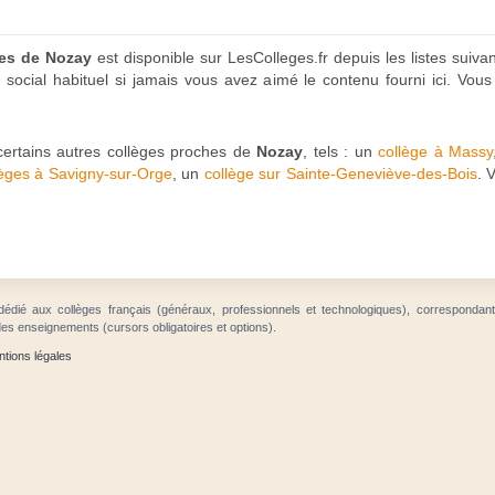
ges de Nozay
est disponible sur LesColleges.fr depuis les listes suiva
social habituel si jamais vous avez aimé le contenu fourni ici. Vous
certains autres collèges proches de
Nozay
, tels : un
collège à Massy
lèges à Savigny-sur-Orge
, un
collège sur Sainte-Geneviève-des-Bois
. 
dédié aux collèges français (généraux, professionnels et technologiques), correspondan
des enseignements (cursors obligatoires et options).
tions légales