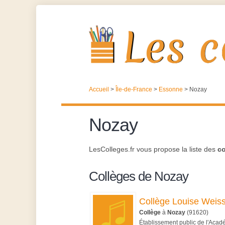
Accueil
>
Île-de-France
>
Essonne
>
Nozay
Nozay
LesColleges.fr vous propose la liste des
co
Collèges de Nozay
Collège Louise Weis
Collège
à
Nozay
(91620)
Établissement public de l'Acad