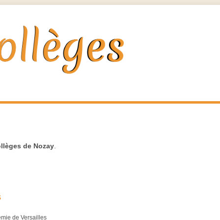
llèges de Nozay
.
s
émie de Versailles