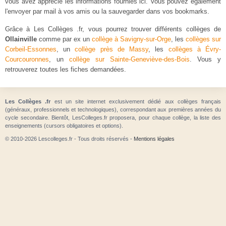
vous avez apprécié les informations fournies ici. Vous pouvez également
l'envoyer par mail à vos amis ou la sauvegarder dans vos bookmarks.
Grâce à Les Collèges .fr, vous pourrez trouver différents collèges de
Ollainville
comme par ex un
collège à Savigny-sur-Orge
, les
collèges sur
Corbeil-Essonnes
, un
collège près de Massy
, les
collèges à Évry-
Courcouronnes
, un
collège sur Sainte-Geneviève-des-Bois
. Vous y
retrouverez toutes les fiches demandées.
Les Collèges .fr
est un site internet exclusivement dédié aux collèges français
(généraux, professionnels et technologiques), correspondant aux premières années du
cycle secondaire. Bientôt, LesColleges.fr proposera, pour chaque collège, la liste des
enseignements (cursors obligatoires et options).
© 2010-2026 Lescolleges.fr - Tous droits réservés -
Mentions légales