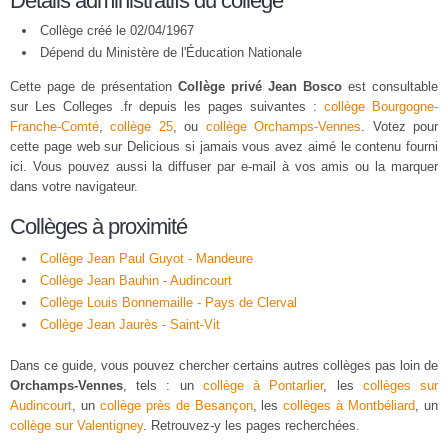
Détails administratifs du collège
Collège créé le 02/04/1967
Dépend du Ministère de l'Éducation Nationale
Cette page de présentation
Collège privé Jean Bosco
est consultable
sur Les Colleges .fr depuis les pages suivantes :
collège Bourgogne-
Franche-Comté
,
collège 25
, ou
collège Orchamps-Vennes
. Votez pour
cette page web sur Delicious si jamais vous avez aimé le contenu fourni
ici. Vous pouvez aussi la diffuser par e-mail à vos amis ou la marquer
dans votre navigateur.
Collèges à proximité
Collège Jean Paul Guyot - Mandeure
Collège Jean Bauhin - Audincourt
Collège Louis Bonnemaille - Pays de Clerval
Collège Jean Jaurès - Saint-Vit
Dans ce guide, vous pouvez chercher certains autres collèges pas loin de
Orchamps-Vennes
, tels : un
collège à Pontarlier
, les
collèges sur
Audincourt
, un
collège près de Besançon
, les
collèges à Montbéliard
, un
collège sur Valentigney
. Retrouvez-y les pages recherchées.