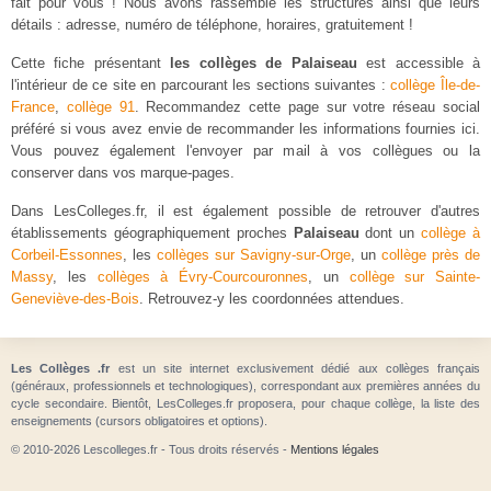
fait pour vous ! Nous avons rassemblé les structures ainsi que leurs
détails : adresse, numéro de téléphone, horaires, gratuitement !
Cette fiche présentant
les collèges de Palaiseau
est accessible à
l'intérieur de ce site en parcourant les sections suivantes :
collège Île-de-
France
,
collège 91
. Recommandez cette page sur votre réseau social
préféré si vous avez envie de recommander les informations fournies ici.
Vous pouvez également l'envoyer par mail à vos collègues ou la
conserver dans vos marque-pages.
Dans LesColleges.fr, il est également possible de retrouver d'autres
établissements géographiquement proches
Palaiseau
dont un
collège à
Corbeil-Essonnes
, les
collèges sur Savigny-sur-Orge
, un
collège près de
Massy
, les
collèges à Évry-Courcouronnes
, un
collège sur Sainte-
Geneviève-des-Bois
. Retrouvez-y les coordonnées attendues.
Les Collèges .fr
est un site internet exclusivement dédié aux collèges français
(généraux, professionnels et technologiques), correspondant aux premières années du
cycle secondaire. Bientôt, LesColleges.fr proposera, pour chaque collège, la liste des
enseignements (cursors obligatoires et options).
© 2010-2026 Lescolleges.fr - Tous droits réservés -
Mentions légales