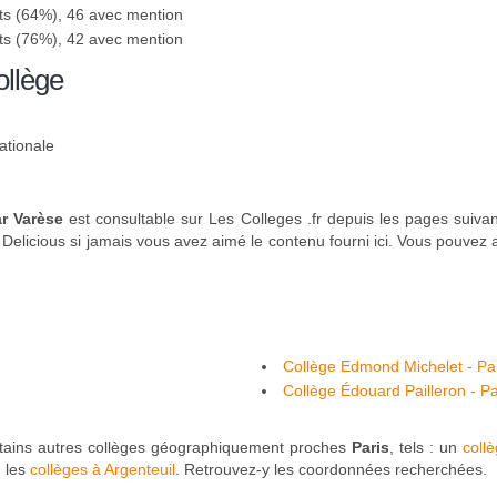
ts (64%), 46 avec mention
ts (76%), 42 avec mention
ollège
ationale
r Varèse
est consultable sur Les Colleges .fr depuis les pages suiva
elicious si jamais vous avez aimé le contenu fourni ici. Vous pouvez au
Collège Edmond Michelet - Pa
Collège Édouard Pailleron - Pa
tains autres collèges géographiquement proches
Paris
, tels : un
coll
, les
collèges à Argenteuil
. Retrouvez-y les coordonnées recherchées.