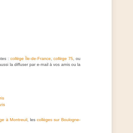
ntes :
collège Île-de-France
,
collège 75
, ou
ssi la diffuser par e-mail à vos amis ou la
ris
ris
ège à Montreuil
, les
collèges sur Boulogne-