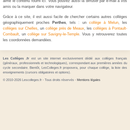
aimé le contenu fourni ici. Vous pouvez aussi la diffuser par e-mail à vos
amis ou la marquer dans votre navigateur.
Grâce à ce site, il est aussi facile de chercher certains autres collèges
géographiquement proches
Perthes
, tels : un
collège à Melun
, les
collèges sur Chelles
, un
collège près de Meaux
, les
collèges à Pontault-
Combault
, un
collège sur Savigny-le-Temple
. Vous y retrouverez toutes
les coordonnées demandées.
Les Collèges .fr
est un site internet exclusivement dédié aux collèges français
(généraux, professionnels et technologiques), correspondant aux premières années du
cycle secondaire. Bientôt, LesColleges.fr proposera, pour chaque collège, la liste des
enseignements (cursors obligatoires et options).
© 2010-2026 Lescolleges.fr - Tous droits réservés -
Mentions légales