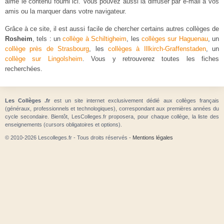
aimé le contenu fourni ici. Vous pouvez aussi la diffuser par e-mail à vos
amis ou la marquer dans votre navigateur.
Grâce à ce site, il est aussi facile de chercher certains autres collèges de
Rosheim
, tels : un
collège à Schiltigheim
, les
collèges sur Haguenau
, un
collège près de Strasbourg
, les
collèges à Illkirch-Graffenstaden
, un
collège sur Lingolsheim
. Vous y retrouverez toutes les fiches
recherchées.
Les Collèges .fr
est un site internet exclusivement dédié aux collèges français
(généraux, professionnels et technologiques), correspondant aux premières années du
cycle secondaire. Bientôt, LesColleges.fr proposera, pour chaque collège, la liste des
enseignements (cursors obligatoires et options).
© 2010-2026 Lescolleges.fr - Tous droits réservés -
Mentions légales