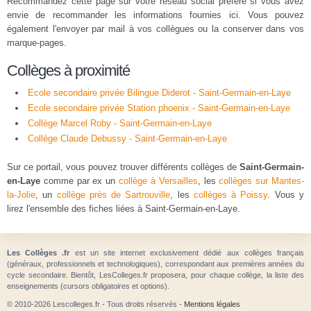
Recommandez cette page sur votre réseau social préféré si vous avez
envie de recommander les informations fournies ici. Vous pouvez
également l'envoyer par mail à vos collègues ou la conserver dans vos
marque-pages.
Collèges à proximité
Ecole secondaire privée Bilingue Diderot - Saint-Germain-en-Laye
Ecole secondaire privée Station phoenix - Saint-Germain-en-Laye
Collège Marcel Roby - Saint-Germain-en-Laye
Collège Claude Debussy - Saint-Germain-en-Laye
Sur ce portail, vous pouvez trouver différents collèges de
Saint-Germain-
en-Laye
comme par ex un
collège à Versailles
, les
collèges sur Mantes-
la-Jolie
, un
collège près de Sartrouville
, les
collèges à Poissy
. Vous y
lirez l'ensemble des fiches liées à Saint-Germain-en-Laye.
Les Collèges .fr
est un site internet exclusivement dédié aux collèges français
(généraux, professionnels et technologiques), correspondant aux premières années du
cycle secondaire. Bientôt, LesColleges.fr proposera, pour chaque collège, la liste des
enseignements (cursors obligatoires et options).
© 2010-2026 Lescolleges.fr - Tous droits réservés -
Mentions légales