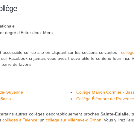
ollège
ationale
 1er degré d'Entre-deux-Mers
 accessible sur ce site en cliquant sur les sections suivantes :
collèg
 sur Facebook si jamais vous avez trouvé utile le contenu fourni ici. V
barre de favoris.
e-de-Guyenne
Collège Manon Cormier - Bas
-Bains
Collège Éléonore de Provenc
certains autres collèges géographiquement proches
Sainte-Eulalie
, 
es
collèges à Talence
, un
collège sur Villenave-d'Ornon
. Vous y lirez l