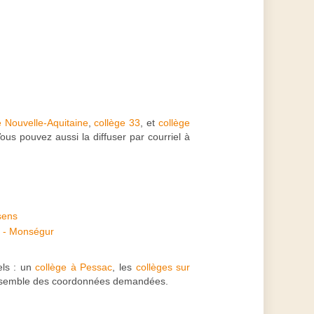
e Nouvelle-Aquitaine
,
collège 33
, et
collège
ous pouvez aussi la diffuser par courriel à
sens
e - Monségur
tels : un
collège à Pessac
, les
collèges sur
'ensemble des coordonnées demandées.