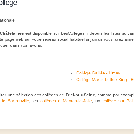
ollège
ationale
Châtelaines
est disponible sur LesColleges.fr depuis les listes suiva
 page web sur votre réseau social habituel si jamais vous avez aimé l
rquer dans vos favoris.
Collège Galilée - Limay
Collège Martin Luther King - 
sulter une sélection des collèges de
Triel-sur-Seine
, comme par exempl
de Sartrouville
, les
collèges à Mantes-la-Jolie
, un
collège sur Poi