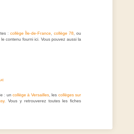
ntes :
collège Île-de-France
,
collège 78
, ou
e contenu fourni ici. Vous pouvez aussi la
Buc
e : un
collège à Versailles
, les
collèges sur
ssy
. Vous y retrouverez toutes les fiches