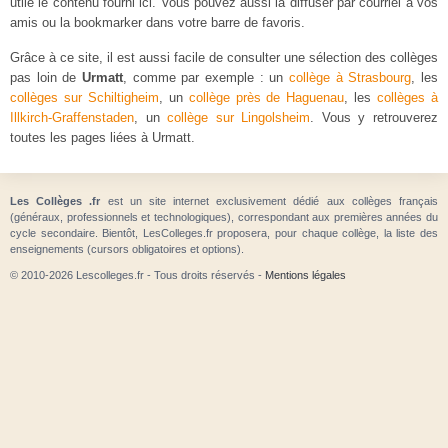
utile le contenu fourni ici. Vous pouvez aussi la diffuser par courriel à vos
amis ou la bookmarker dans votre barre de favoris.
Grâce à ce site, il est aussi facile de consulter une sélection des collèges
pas loin de
Urmatt
, comme par exemple : un
collège à Strasbourg
, les
collèges sur Schiltigheim
, un
collège près de Haguenau
, les
collèges à
Illkirch-Graffenstaden
, un
collège sur Lingolsheim
. Vous y retrouverez
toutes les pages liées à Urmatt.
Les Collèges .fr
est un site internet exclusivement dédié aux collèges français
(généraux, professionnels et technologiques), correspondant aux premières années du
cycle secondaire. Bientôt, LesColleges.fr proposera, pour chaque collège, la liste des
enseignements (cursors obligatoires et options).
© 2010-2026 Lescolleges.fr - Tous droits réservés -
Mentions légales