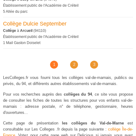
Établissement public de l'Académie de Créteil
5 Allée du parc
Collège Dulcie September
Collège
à
Arcueil
(94110)
Établissement public de l'Académie de Créteil
1 Mail Gaston Doiselet
1
2
3
LesColleges.fr vous fourni tous les collèges val-de-marnais, publics ou
privés, du 94, et différents autres établissements val-de-marnais.
Pour vos recherches auprès des
collèges du 94
, ce site vous propose
de consulter les fiches de toutes les structures pour vos enfants val-de-
marnais : adresse postale, n° de téléphone, gestionnaire, heures
d'ouvertures...
Cette page de présentation
les collèges du Val-de-Marne
est
consultable sur Les Colleges .fr depuis la page suivante :
collège Île-de-
France
. Votez pour cette page web sur Delicious si jamais vous avez