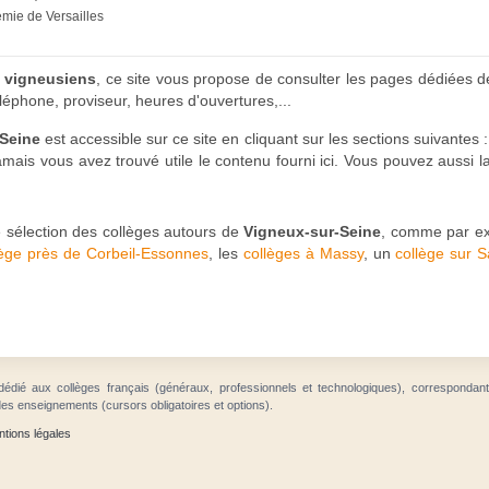
émie de Versailles
s vigneusiens
, ce site vous propose de consulter les pages dédiées d
éphone, proviseur, heures d'ouvertures,...
-Seine
est accessible sur ce site en cliquant sur les sections suivantes 
ais vous avez trouvé utile le contenu fourni ici. Vous pouvez aussi la 
 sélection des collèges autours de
Vigneux-sur-Seine
, comme par e
lège près de Corbeil-Essonnes
, les
collèges à Massy
, un
collège sur 
dédié aux collèges français (généraux, professionnels et technologiques), correspondan
des enseignements (cursors obligatoires et options).
tions légales