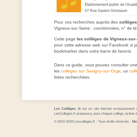
Établissement public de l'Acad
57 Rue Gaston Grinbaum
Pour vos recherches auprès des
collège
Vigneux-sur-Seine : coordonnées, n° de tél
Cette page
les collèges de Vigneux-sur
pour cette adresse web sur Facebook si jam
bookmarker dans votre barre de favoris.
Dans ce guide, vous pouvez consulter une
les
collèges sur Savigny-sur-Orge
, un
col
listes recherchées.
Les Collèges .fr
est un site internet exclusivement 
LesColleges.fr proposera, pour chaque collège, la liste 
© 2010-2026 Lescolleges.fr - Tous droits réservés -
Men