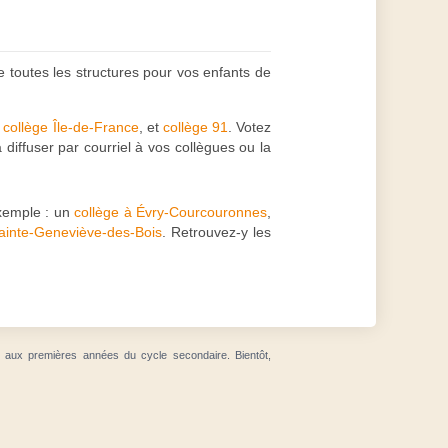
e toutes les structures pour vos enfants de
:
collège Île-de-France
, et
collège 91
. Votez
diffuser par courriel à vos collègues ou la
xemple : un
collège à Évry-Courcouronnes
,
Sainte-Geneviève-des-Bois
. Retrouvez-y les
t aux premières années du cycle secondaire. Bientôt,