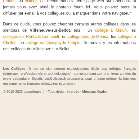
France
, ou
collège 77
. Recommandez cette page web sur Facebook si
jamais vous avez aimé le contenu fourni ici. Vous pouvez aussi la
diffuser par e-mail à vos collègues ou la marquer dans votre navigateur.
Dans ce guide, vous pouvez chercher certains autres collèges dans les
alentours de
Villeneuve-sur-Bellot
, tels : un
collège à Melun
, les
collèges sur Pontault-Combault
, un
collège près de Meaux
, les
collèges à
Chelles
, un
collège sur Savigny-le-Temple
. Retrouvez-y les informations
des collèges de Villeneuve-sur-Bellot.
Les Collèges .fr
est un site internet exclusivement dédié aux collèges français
(généraux, professionnels et technologiques), correspondant aux premières années du
cycle secondaire. Bientôt, LesColleges.fr proposera, pour chaque collège, la liste des
enseignements (cursors obligatoires et options).
© 2010-2026 Lescolleges.fr - Tous droits réservés -
Mentions légales