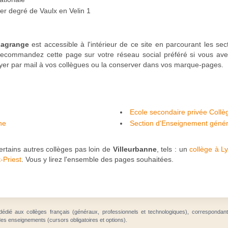
1er degré de Vaulx en Velin 1
Lagrange
est accessible à l'intérieur de ce site en parcourant les sec
Recommandez cette page sur votre réseau social préféré si vous av
oyer par mail à vos collègues ou la conserver dans vos marque-pages.
Ecole secondaire privée Collèg
ne
Section d'Enseignement généra
Jean Jaurès - Villeurbanne
rtains autres collèges pas loin de
Villeurbanne
, tels : un
collège à L
-Priest
. Vous y lirez l'ensemble des pages souhaitées.
dédié aux collèges français (généraux, professionnels et technologiques), correspondan
des enseignements (cursors obligatoires et options).