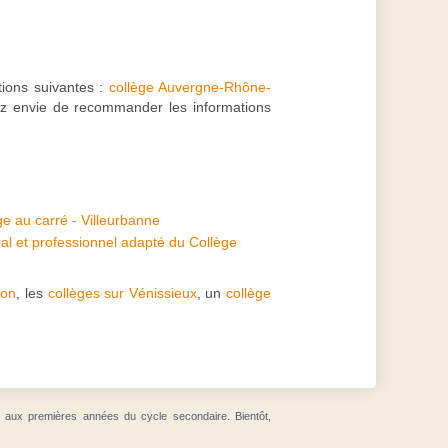
tions suivantes :
collège Auvergne-Rhône-
ez envie de recommander les informations
e au carré - Villeurbanne
l et professionnel adapté du Collège
yon
, les
collèges sur Vénissieux
, un
collège
t aux premières années du cycle secondaire. Bientôt,