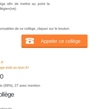
ège afin de mettre au point la
llégien(ne).
onsables de ce collège, cliquez sur le bouton.
Appeler ce collège
fr
ge.etab.ac-lyon.fr/
20
ts (68%), 27 avec mention
ollège
ationale