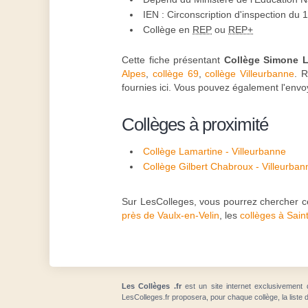
IEN : Circonscription d'inspection du 
Collège en
REP
ou
REP+
Cette fiche présentant
Collège Simone 
Alpes
,
collège 69
,
collège Villeurbanne
. 
fournies ici. Vous pouvez également l'env
Collèges à proximité
Collège Lamartine - Villeurbanne
Collège Gilbert Chabroux - Villeurban
Sur LesColleges, vous pourrez chercher ce
près de Vaulx-en-Velin
, les
collèges à Saint
Les Collèges .fr
est un site internet exclusivement 
LesColleges.fr proposera, pour chaque collège, la liste 