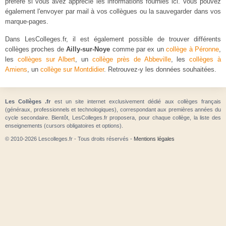
préféré si vous avez apprécié les informations fournies ici. Vous pouvez
également l'envoyer par mail à vos collègues ou la sauvegarder dans vos
marque-pages.
Dans LesColleges.fr, il est également possible de trouver différents
collèges proches de
Ailly-sur-Noye
comme par ex un
collège à Péronne
,
les
collèges sur Albert
, un
collège près de Abbeville
, les
collèges à
Amiens
, un
collège sur Montdidier
. Retrouvez-y les données souhaitées.
Les Collèges .fr
est un site internet exclusivement dédié aux collèges français
(généraux, professionnels et technologiques), correspondant aux premières années du
cycle secondaire. Bientôt, LesColleges.fr proposera, pour chaque collège, la liste des
enseignements (cursors obligatoires et options).
© 2010-2026 Lescolleges.fr - Tous droits réservés -
Mentions légales