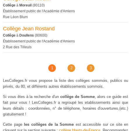
Collège
à
Moreuil
(80110)
Établissement public de l'Académie d'Amiens
Rue Léon Blum
Collège Jean Rostand
Collège
à
Doullens
(80600)
Établissement public de l'Académie d'Amiens
2 Rue des Tilleuls
1
2
3
LesColleges.fr vous propose la liste des collèges sommois, publics ou
privés, du 80, et différents autres établissements sommois.
Si vous êtes à la recherche d'un
collège de Somme
, alors ce guide est
fait pour vous ! LesColleges.fr a regroupé les etablissements ainsi que
leurs détails : coordonnées, n° de téléphone, horaires d'ouvertures,(etc.)
gratuitement !
Cette page
les collèges de la Somme
est accessible sur ce site en
cliquant sur la section suivante :
collège Hauts-de-France
. Recommandez